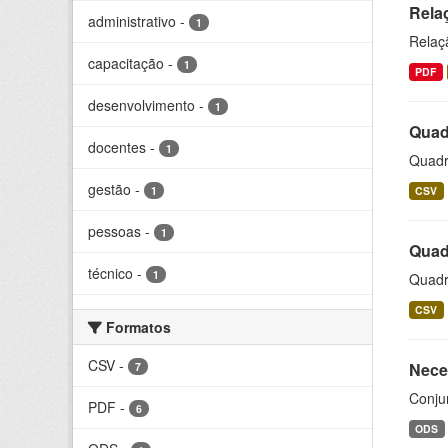
Relaç
administrativo
-
1
Relaç
capacitação
-
1
PDF
desenvolvimento
-
1
Quadr
docentes
-
1
Quadro
gestão
-
1
CSV
pessoas
-
1
Quad
técnico
-
1
Quadr
CSV
Formatos
CSV
-
Nece
7
Conju
PDF
-
6
ODS