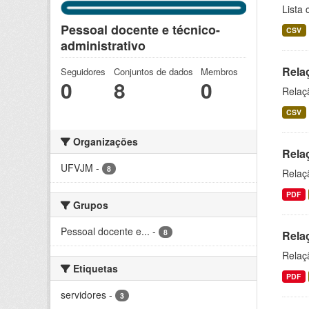
Lista 
Pessoal docente e técnico-
CSV
administrativo
Rela
Seguidores
Conjuntos de dados
Membros
0
8
0
Relaç
CSV
Organizações
Rela
UFVJM
-
8
Relaç
PDF
Grupos
Pessoal docente e...
-
8
Relaç
Relaçã
Etiquetas
PDF
servidores
-
3