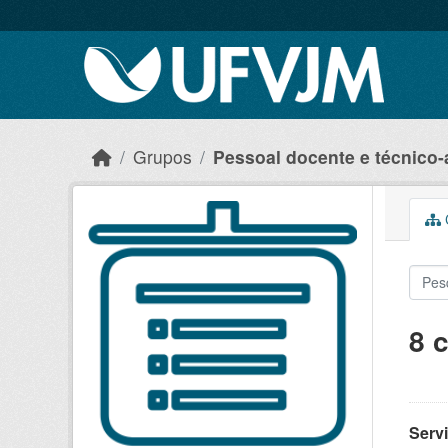
Skip to main content
Grupos
Pessoal docente e técnico-
C
8 
Serv