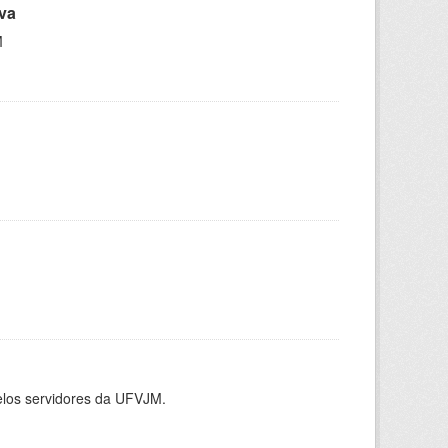
iva
M
elos servidores da UFVJM.