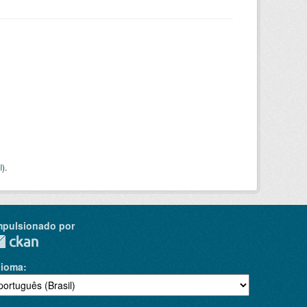
I
).
mpulsionado por
dioma