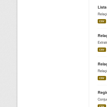
List
Relaç
CSV
Rela
Extrat
CSV
Rela
Relaç
CSV
Regis
Conjun
CSV