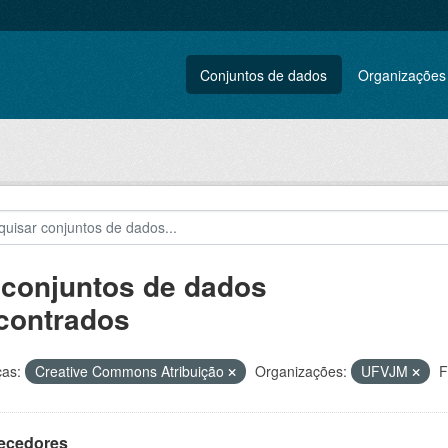
Conjuntos de dados
Organizações
 conjuntos de dados
contrados
ças:
Creative Commons Atribuição
Organizações:
UFVJM
F
ecedores