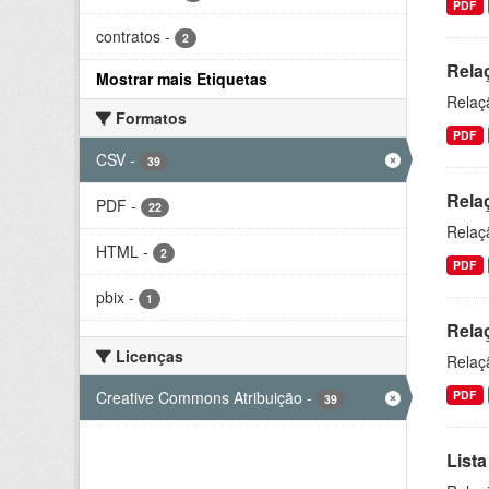
PDF
contratos
-
2
Rela
Mostrar mais Etiquetas
Relaç
Formatos
PDF
CSV
-
39
Relaç
PDF
-
22
Relaçã
HTML
-
2
PDF
pbix
-
1
Relaç
Licenças
Relaç
Creative Commons Atribuição
-
PDF
39
Lista