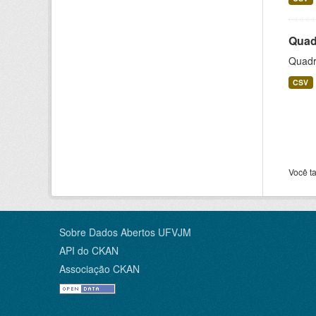
Quadr
Quadro
CSV
Você t
Sobre Dados Abertos UFVJM
API do CKAN
Associação CKAN