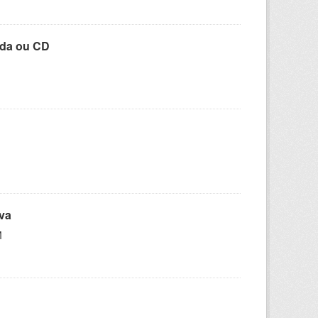
ada ou CD
iva
M