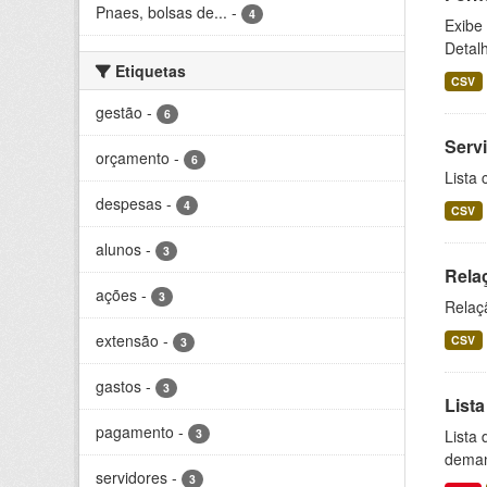
Pnaes, bolsas de...
-
4
Exibe
Detal
Etiquetas
CSV
gestão
-
6
Serv
orçamento
-
6
Lista 
despesas
-
4
CSV
alunos
-
3
Rela
ações
-
3
Relaç
extensão
-
CSV
3
gastos
-
3
Lista
pagamento
-
3
Lista
dema
servidores
-
3