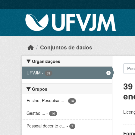
Skip to main content
Conjuntos de dados
Organizações
UFVJM
-
39
39
Grupos
en
Ensino, Pesquisa,...
-
14
Licen
Gestão,...
-
14
Pessoal docente e...
-
7
Forn